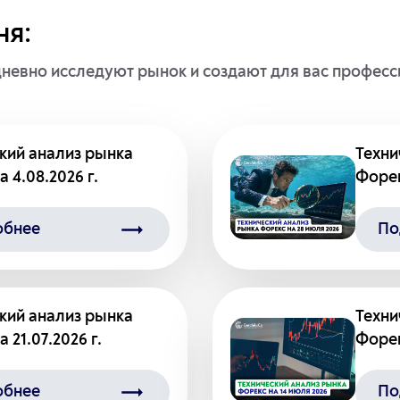
ня:
дневно исследуют рынок и создают для вас профес
кий анализ рынка
Техни
 4.08.2026 г.
Форек
обнее
По
кий анализ рынка
Техни
 21.07.2026 г.
Форек
обнее
По