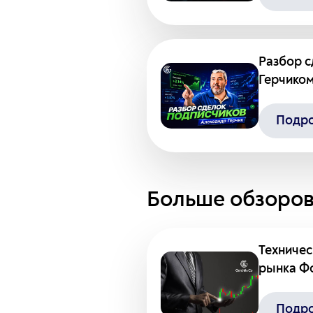
Разбор с
Герчиком
Подр
Больше обзоров
Техничес
рынка Фо
Подр