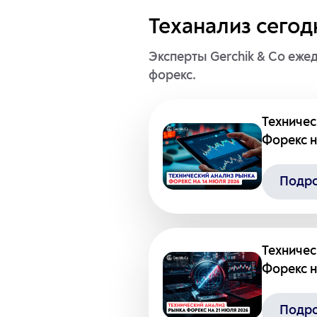
Теханализ сегод
Эксперты Gerchik & Co еже
форекс.
Техничес
Форекс на
Подр
Техничес
Форекс на
Подр