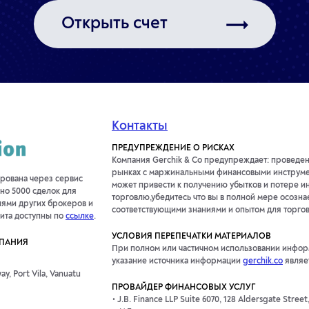
Открыть счет
Контакты
ПРЕДУПРЕЖДЕНИЕ О РИСКАХ
Компания Gerchik & Co предупреждает: проведе
рынках с маржинальными финансовыми инструмен
ирована через сервис
может привести к получению убытков и потере и
но 5000 сделок для
торговлю,убедитесь что вы в полной мере осознае
лями других брокеров и
соответствующими знаниями и опытом для торгов
дита доступны по
ссылке
.
УСЛОВИЯ ПЕРЕПЕЧАТКИ МАТЕРИАЛОВ
МПАНИЯ
При полном или частичном использовании информ
указание источника информации
gerchik.co
являе
y, Port Vila, Vanuatu
ПРОВАЙДЕР ФИНАНСОВЫХ УСЛУГ
J.B. Finance LLP Suite 6070, 128 Aldersgate Stree