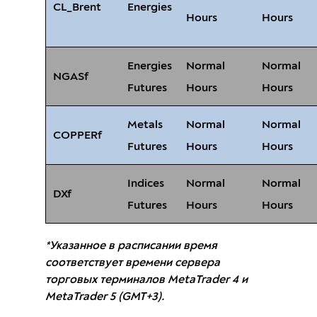
CL_Brent
Energies
Hours
Hours
Energies
Normal
Normal
NGASf
Futures
Hours
Hours
Metals
Normal
Normal
COPPERf
Futures
Hours
Hours
Indices
Normal
Normal
DXf
Futures
Hours
Hours
*Указанное в расписании время
соответствует времени сервера
торговых терминалов MetaTrader 4 и
MetaTrader 5 (GMT+3).